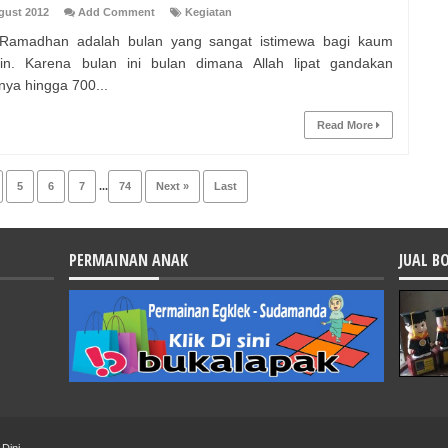
gust 2012
Add Comment
Kegiatan
 Ramadhan adalah bulan yang sangat istimewa bagi kaum
in. Karena bulan ini bulan dimana Allah lipat gandakan
nya hingga 700...
Read More
5
6
7
...
74
Next »
Last
PERMAINAN ANAK
JUAL B