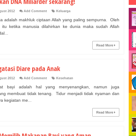
fkan DNA Miliarder sekarang!
gust 2012
Add Comment
Keluarga
a adalah makhluk ciptaan Allah yang paling sempurna. Oleh
 itu ketika manusia dilahirkan ke dunia maka sudah Allah
al...
Read More
atasi Diare pada Anak
gust 2012
Add Comment
Kesehatan
at bayi adalah hal yang menyenangkan, namun juga
ang membuat tidak tenang. Tidur menjadi tidak nyaman dan
ya kegiatan me...
Read More
 Memilih Makanan Bayi yang Aman