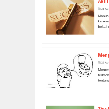
Akti
31 Au
Manusi
karena
bekali d
Meng
29 Au
Meraw
terkad
tentun
Tips