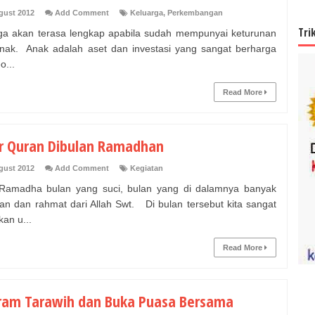
gust 2012
Add Comment
Keluarga
,
Perkembangan
Tri
ga akan terasa lengkap apabila sudah mempunyai keturunan
anak. Anak adalah aset dan investasi yang sangat berharga
o...
Read More
r Quran Dibulan Ramadhan
gust 2012
Add Comment
Kegiatan
Ramadha bulan yang suci, bulan yang di dalamnya banyak
n dan rahmat dari Allah Swt. Di bulan tersebut kita sangat
kan u...
Read More
ram Tarawih dan Buka Puasa Bersama