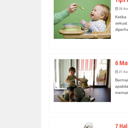
28 Au
Ketika
sekuat
diperha
6 Ma
27 Au
Bermai
apabil
memain
7 Ha