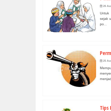
26 Au
Untuk 
sejak 
po...
Perm
25 Au
Mempu
menyen
menjad
Tips