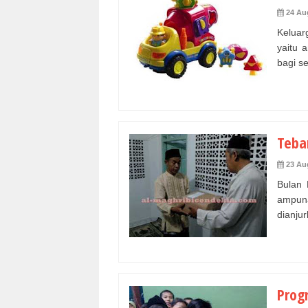
24 Au
Keluar
yaitu 
bagi se
Teba
23 Au
Bulan 
ampuna
dianjur
Prog