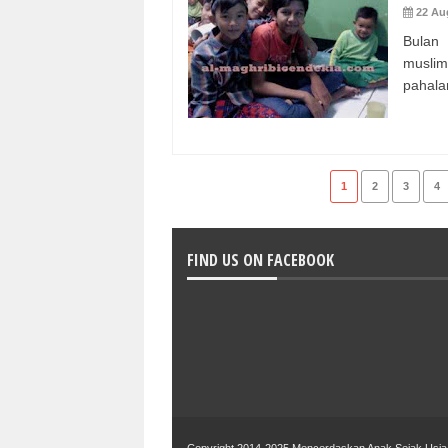
22 Au
Bulan
muslim
pahala
1
2
3
4
FIND US ON FACEBOOK