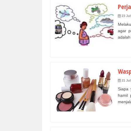
Perj
23 Jul
Melaku
agar p
adalah 
Wasp
21 Jul
Siapa 
hamil 
menjala