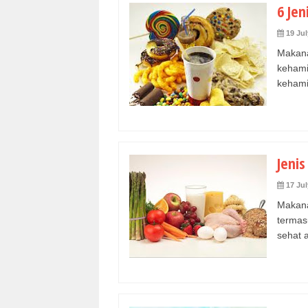
6 Je
19 Jul
Makan
keham
kehami
Jeni
17 Jul
Makan
termas
sehat 