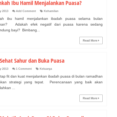
kah Ibu Hamil Menjalankan Puasa?
y 2013
Add Comment
Kehamilan
ah ibu hamil menjalankan ibadah puasa selama bulan
han? Adakah efek negatif dari puasa karena sedang
dung bayi? Bimbang...
Read More
 Sehat Sahur dan Buka Puasa
y 2013
1 Comment
Keluarga
etap fit dan kuat menjalankan ibadah puasa di bulan ramadhan
uhkan strategi yang tepat. Perencanaan yang baik akan
hkan ...
Read More