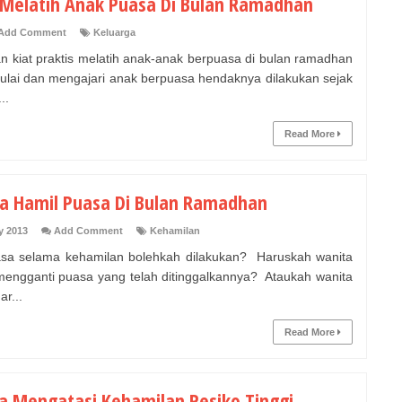
 Melatih Anak Puasa Di Bulan Ramadhan
Add Comment
Keluarga
an kiat praktis melatih anak-anak berpuasa di bulan ramadhan
lai dan mengajari anak berpuasa hendaknya dilakukan sejak
..
Read More
a Hamil Puasa Di Bulan Ramadhan
y 2013
Add Comment
Kehamilan
sa selama kehamilan bolehkah dilakukan? Haruskah wanita
mengganti puasa yang telah ditinggalkannya? Ataukah wanita
ar...
Read More
ra Mengatasi Kehamilan Resiko Tinggi