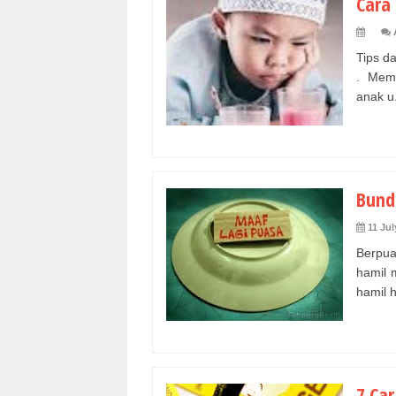
Cara
Tips d
. Memu
anak u.
Bund
11 Jul
Berpua
hamil 
hamil h
7 Ca