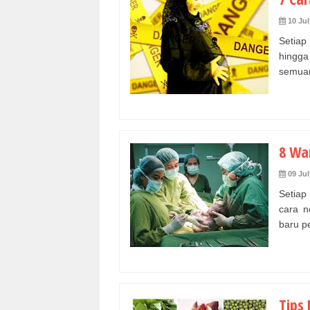
10 Jul
Setiap
hingga
semuan
8 Wa
09 Jul
Setiap
cara n
baru pe
Tips