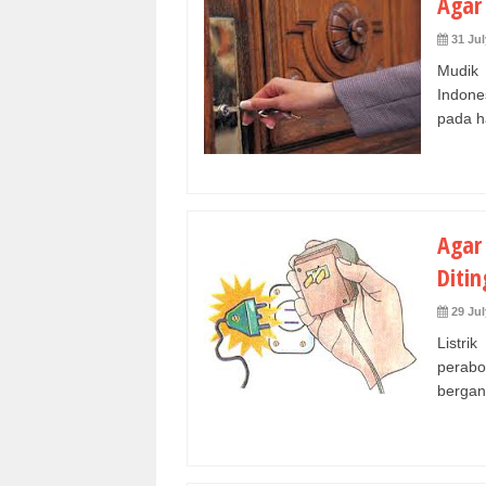
Agar
31 Jul
Mudik 
Indone
pada ha
Agar
Ditin
29 Jul
Listri
perabo
bergan