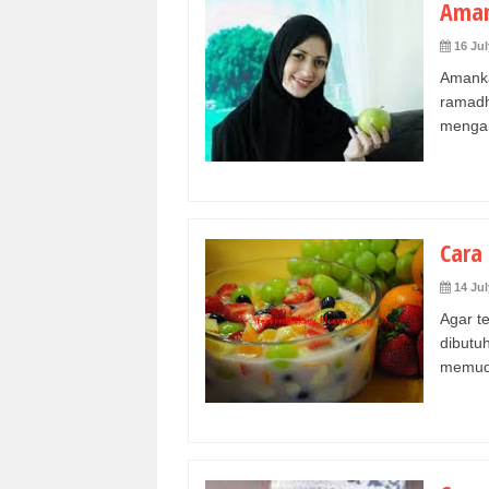
Aman
16 Jul
Amank
ramad
mengan
Cara
14 Jul
Agar t
dibut
memuda