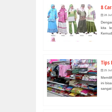
8 Ca
28 Jul
Dengan
kita 
Kemuda
Tips
25 Jul
Memil
ini bis
sangat 