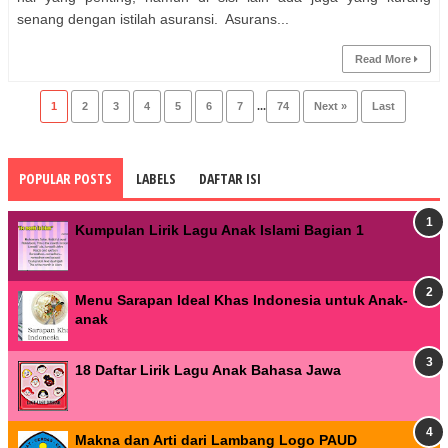
senang dengan istilah asuransi. Asurans...
Read More
1
2
3
4
5
6
7
...
74
Next »
Last
POPULAR POSTS
LABELS
DAFTAR ISI
Kumpulan Lirik Lagu Anak Islami Bagian 1
Menu Sarapan Ideal Khas Indonesia untuk Anak-
anak
18 Daftar Lirik Lagu Anak Bahasa Jawa
Makna dan Arti dari Lambang Logo PAUD