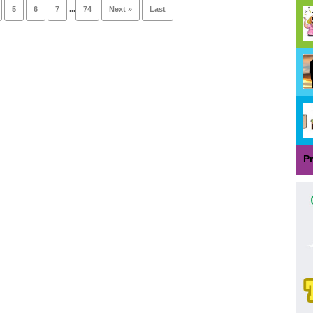
5
6
7
...
74
Next »
Last
P