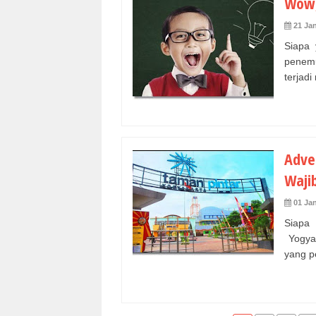
Wow,
21 Ja
Siapa
penemu
terjadi 
Adve
Waji
01 Ja
Siapa
Yogyak
yang p