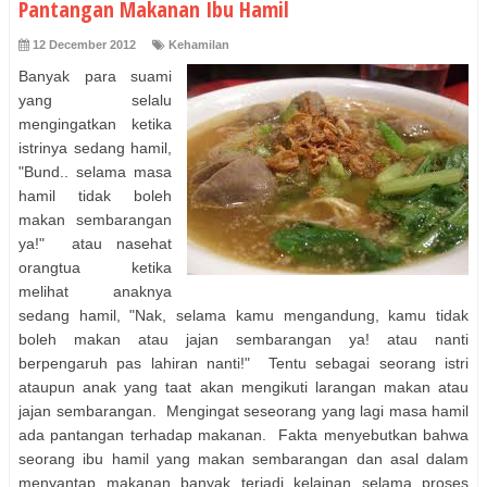
Pantangan Makanan Ibu Hamil
12 December 2012
Kehamilan
Banyak para suami
yang selalu
mengingatkan ketika
istrinya sedang hamil,
"Bund.. selama masa
hamil tidak boleh
makan sembarangan
ya!" atau nasehat
orangtua ketika
melihat anaknya
sedang hamil, "Nak, selama kamu mengandung, kamu tidak
boleh makan atau jajan sembarangan ya! atau nanti
berpengaruh pas lahiran nanti!" Tentu sebagai seorang istri
ataupun anak yang taat akan mengikuti larangan makan atau
jajan sembarangan. Mengingat seseorang yang lagi masa hamil
ada pantangan terhadap makanan. Fakta menyebutkan bahwa
seorang ibu hamil yang makan sembarangan dan asal dalam
menyantap makanan banyak terjadi kelainan selama proses