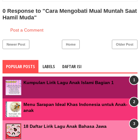
0 Response to "Cara Mengobati Mual Muntah Saat
Hamil Muda"
Post a Comment
Newer Post
Home
Older Post
POPULAR POSTS
LABELS
DAFTAR ISI
Kumpulan Lirik Lagu Anak Islami Bagian 1
Menu Sarapan Ideal Khas Indonesia untuk Anak-
anak
18 Daftar Lirik Lagu Anak Bahasa Jawa