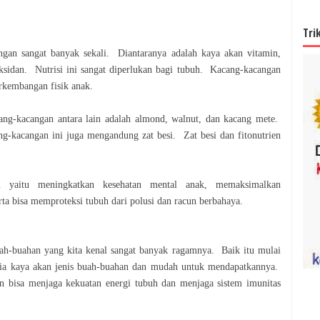
Tri
ngan sangat banyak sekali. Diantaranya adalah
kaya akan vitamin,
ksidan. Nutrisi ini sangat
diperlukan bagi tubuh. Kacang-kacangan
rkembangan fisik anak.
ng-kacangan antara lain adalah almond, walnut,
dan kacang mete.
ang-kacangan ini juga
mengandung zat besi. Zat besi dan fitonutrien
.
an yaitu meningkatkan kesehatan mental anak,
memaksimalkan
rta bisa memproteksi tubuh
dari polusi dan racun berbahaya.
ah-buahan yang kita kenal sangat banyak
ragamnya. Baik itu mulai
ia kaya akan jenis
buah-buahan dan mudah untuk mendapatkannya.
n bisa menjaga kekuatan energi tubuh dan menjaga sistem imunitas