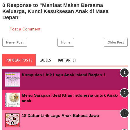
0 Response to "Manfaat Makan Bersama
Keluarga, Kunci Kesuksesan Anak di Masa
Depan"
Post a Comment
Newer Post
Home
Older Post
POPULAR POSTS
LABELS
DAFTAR ISI
Kumpulan Lirik Lagu Anak Islami Bagian 1
Menu Sarapan Ideal Khas Indonesia untuk Anak-
anak
18 Daftar Lirik Lagu Anak Bahasa Jawa