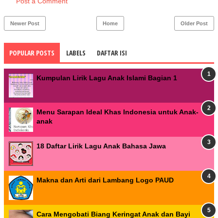
Post a Comment
Newer Post
Home
Older Post
POPULAR POSTS
LABELS
DAFTAR ISI
Kumpulan Lirik Lagu Anak Islami Bagian 1
Menu Sarapan Ideal Khas Indonesia untuk Anak-
anak
18 Daftar Lirik Lagu Anak Bahasa Jawa
Makna dan Arti dari Lambang Logo PAUD
Cara Mengobati Biang Keringat Anak dan Bayi