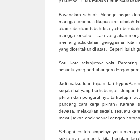
parenting. Cara mudah untuk memahami 
Bayangkan sebuah Mangga segar deng
mangga tersebut dikupas dan dibelah l
akan diberikan tubuh kita yaitu berub
mangga tersebut. Lalu yang akan menja
memang ada dalam genggaman kita mak
yang diceritakan di atas. Seperti itula
Satu kata selanjutnya yaitu Parenting
sesuatu yang berhubungan dengan pera
Jadi maksuddan tujuan dari HypnoParen
segala hal yang berhubungan dengan tug
pikiran dan pengaruhnya terhadap masa
pandang cara kerja pikiran? Karena, s
dewasa, melakukan segala sesuatu karen
mewujudkan anak sesuai dengan harapan
Sebagai contoh simpelnya yaitu mengapa 
sekitarnya termasuk kita berjalan t