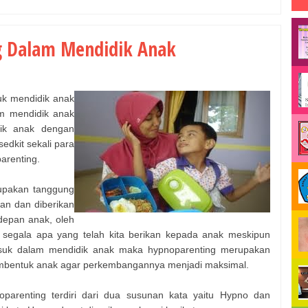
g Dalam Mendidik Anak
uk mendidik anak
m mendidik anak
dik anak dengan
dkit sekali para
arenting.
upakan tanggung
an dan diberikan
depan anak, oleh
 segala apa yang telah kita berikan kepada anak meskipun
suk dalam mendidik anak maka hypnoparenting merupakan
embentuk anak agar perkembangannya menjadi maksimal.
arenting terdiri dari dua susunan kata yaitu Hypno dan